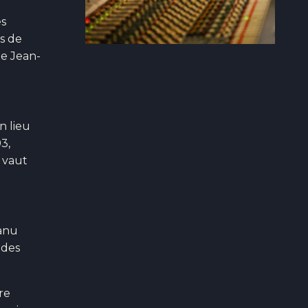
es
s de
de Jean-
un lieu
3,
 vaut
anu
 des
re