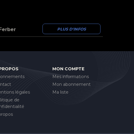
Ferber
PLUS D'INFOS
 PROPOS
MON COMPTE
onnements
Mes informations
ntact
Mon abonnement
ntions légales
Ma liste
litique de
nfidentialité
propos