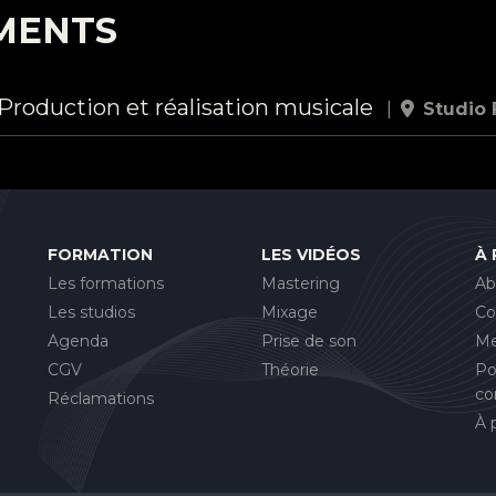
MENTS
Production et réalisation musicale
|
Studio 
FORMATION
LES VIDÉOS
À
Les formations
Mastering
Ab
Les studios
Mixage
Co
Agenda
Prise de son
Me
CGV
Théorie
Po
co
Réclamations
À 