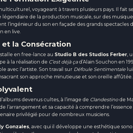
culturel, voyageant à travers plusieurs pays. Il fait s
 légendaire de la production musicale, sur des musique
vient l’ingénieur du son en façade des grands spectacles 
n en live.
 et la Consécration
stalle en free-lance au
Studio B des Studios Ferber
, 
pe à la réalisation de
C’est déjà ça
d’Alain Souchon en 199
 avec l’artiste. Son travail sur
Défoule Sentimentale
lui
nsacrant son approche minutieuse et son oreille affûtée.
olyvalent
d’albums devenus cultes, à l’image de
Clandestino
de M
 de l’arrangement et sa capacité à comprendre l’essence
partenaire privilégié pour de nombreux musiciens.
lly Gonzales
, avec qui il développe une esthétique sono