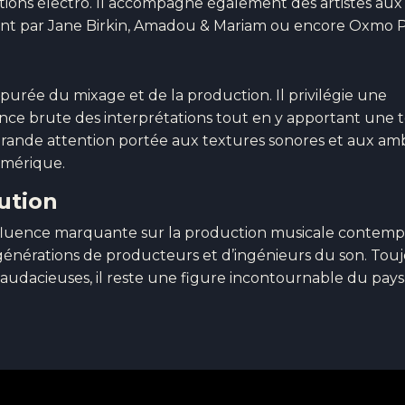
tions électro. Il accompagne également des artistes aux
sant par Jane Birkin, Amadou & Mariam ou encore Oxmo 
rée du mixage et de la production. Il privilégie une
nce brute des interprétations tout en y apportant une
 grande attention portée aux textures sonores et aux am
umérique.
ution
fluence marquante sur la production musicale contemp
générations de producteurs et d’ingénieurs du son. Tou
 audacieuses, il reste une figure incontournable du pay