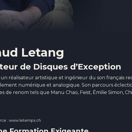
aud Letang
teur de Disques d’Exception
t un réalisateur artistique et ingénieur du son français 
ilement numérique et analogique. Son parcours éclecti
tes de renom tels que Manu Chao, Feist, Émilie Simon, Chi
rce : www.letemps.ch
une Formation Exigeante