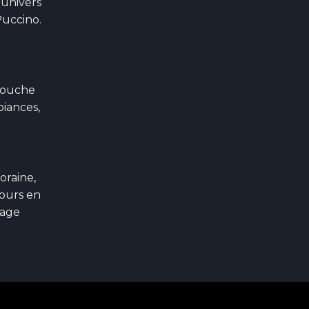
 univers
Puccino.
 touche
biances,
oraine,
jours en
sage