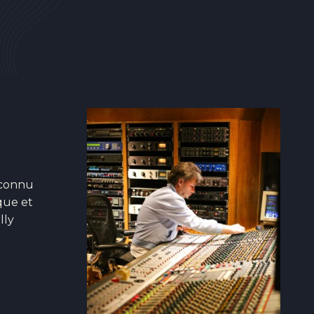
reconnu
que et
lly