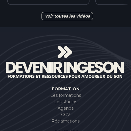
REGARDER
REG
Voir toutes les vidéos
FORMATION
Les formations
Les studios
Agenda
CGV
Réclamations