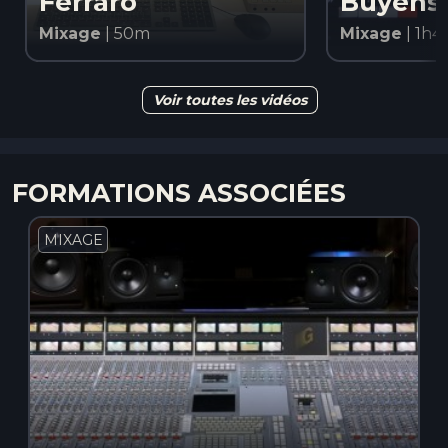
Ferraro
Buyens
Mixage
| 50m
Mixage
| 1h4
REGARDER
REG
Voir toutes les vidéos
FORMATIONS ASSOCIÉES
MIXAGE